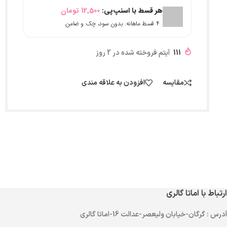
هر قسط با اسنپ‌پی:
12,500
تومان
۴ قسط ماهانه. بدون سود، چک و ضامن.
111
آیتم فروخته شده در 2 روز
مقایسه
افزودن به علاقه مندی
ارتباط با اماتا گالری
آدرس
: گرگان-خیابان ولیعصر-عدالت 16-اماتا گالری