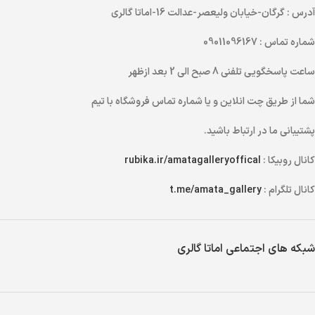
آدرس
: گرگان-خیابان ولیعصر-عدالت 16-اماتا گالری
شماره تماس
: 09011096167
ساعت پاسخگویی تلفنی
8 صبح الی 2 بعد ازظهر
شما از طریق
چت انلاین
و یا
شماره تماس
فروشگاه با تیم
پشتیبانی ما در ارتباط باشید.
کانال روبیکا :
rubika.ir/amatagalleryoffical
کانال تلگرام :
t.me/amata_gallery
شبکه های اجتماعی اماتا گالری