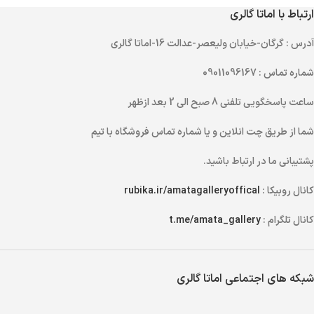
ارتباط با اماتا گالری
آدرس
: گرگان-خیابان ولیعصر-عدالت 16-اماتا گالری
شماره تماس
: 09011096167
ساعت پاسخگویی تلفنی
8 صبح الی 2 بعد ازظهر
شما از طریق
چت انلاین
و یا
شماره تماس
فروشگاه با تیم
پشتیبانی ما در ارتباط باشید.
کانال روبیکا :
rubika.ir/amatagalleryoffical
کانال تلگرام :
t.me/amata_gallery
شبکه های اجتماعی اماتا گالری