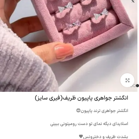
بزرگنمایی تصویر
انگشتر جواهری پاپیون ظریف(فیری سایز)
انگشتر جواهری ترند پاپیون😍
اسلایدای دیگه نمای تو‌ دست رو‌میتونی ببینی
بشدت ظریف و دخترونس💖