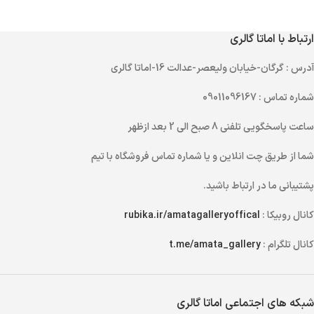
ارتباط با اماتا گالری
آدرس
: گرگان-خیابان ولیعصر-عدالت 16-اماتا گالری
شماره تماس
: 09011096167
ساعت پاسخگویی تلفنی
8 صبح الی 2 بعد ازظهر
شما از طریق
چت انلاین
و یا
شماره تماس
فروشگاه با تیم
پشتیبانی ما در ارتباط باشید.
کانال روبیکا :
rubika.ir/amatagalleryoffical
کانال تلگرام :
t.me/amata_gallery
شبکه های اجتماعی اماتا گالری