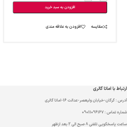
افزودن به سبد خرید
مقایسه
افزودن به علاقه مندی
ارتباط با اماتا گالری
آدرس
: گرگان-خیابان ولیعصر-عدالت 16-اماتا گالری
شماره تماس
: 09011096167
ساعت پاسخگویی تلفنی
8 صبح الی 2 بعد ازظهر