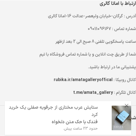
ارتباط با اماتا گالری
آدرس
: گرگان-خیابان ولیعصر-عدالت 16-اماتا گالری
شماره تماس
: 09011096167
ساعت پاسخگویی تلفنی
8 صبح الی 2 بعد ازظهر
شما از طریق
چت انلاین
و یا
شماره تماس
فروشگاه با تیم
پشتیبانی ما در ارتباط باشید.
کانال روبیکا :
rubika.ir/amatagalleryoffical
کانال تلگرام :
t.me/amata_gallery
ستایش عرب مختاری
از
جرقویه صفلی
یک خرید
کرد
شبکه های اجتماعی اماتا گالری
فندک با حک متن دلخواه
حدود 23 ساعت پیش.