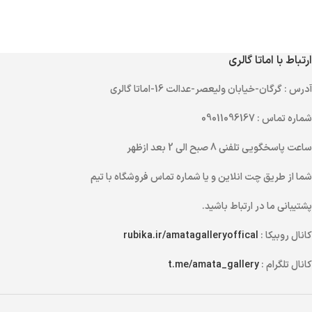
ارتباط با اماتا گالری
آدرس
: گرگان-خیابان ولیعصر-عدالت 16-اماتا گالری
شماره تماس
: 09011096167
ساعت پاسخگویی تلفنی
8 صبح الی 2 بعد ازظهر
شما از طریق
چت انلاین
و یا
شماره تماس
فروشگاه با تیم
پشتیبانی ما در ارتباط باشید.
کانال روبیکا :
rubika.ir/amatagalleryoffical
کانال تلگرام :
t.me/amata_gallery