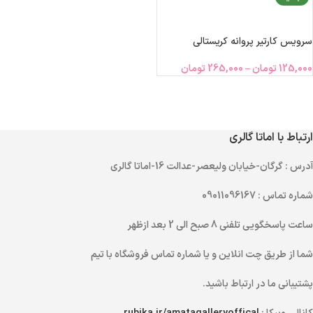
انتخاب گزینه‌ها
سرویس کارتیر پروانه کریستالی
125,000
تومان
–
265,000
تومان
ارتباط با اماتا گالری
آدرس
: گرگان-خیابان ولیعصر-عدالت 16-اماتا گالری
شماره تماس
: 09011096167
ساعت پاسخگویی تلفنی
8 صبح الی 2 بعد ازظهر
شما از طریق
چت انلاین
و یا
شماره تماس
فروشگاه با تیم
پشتیبانی ما در ارتباط باشید.