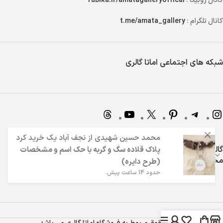
کانال روبیکا :
rubika.ir/amatagalleryoffical
کانال تلگرام :
t.me/amata_gallery
شبکه های اجتماعی اماتا گالری
محمد حسین شهیدی
از
نجف آباد
یک خرید کرد
گالری اماتا | 7 سال تجربه در فروش اینترنتی و ارائه بهترین
پلاک قلاده سگ و گربه با حک اسم و مشخصات
محصولات
(طرح دایره)
حدود 14 ساعت پیش.