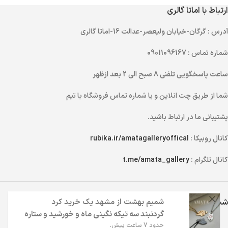
ارتباط با اماتا گالری
آدرس
: گرگان-خیابان ولیعصر-عدالت 16-اماتا گالری
شماره تماس
: 09011096167
ساعت پاسخگویی تلفنی
8 صبح الی 2 بعد ازظهر
شما از طریق
چت انلاین
و یا
شماره تماس
فروشگاه با تیم
پشتیبانی ما در ارتباط باشید.
کانال روبیکا :
rubika.ir/amatagalleryoffical
کانال تلگرام :
t.me/amata_gallery
شبکه های اجتماعی اماتا گالری
شمیم بهشت
از
مشهد
یک خرید کرد
گردنبند سه تیکه نگینی ماه و خورشید و ستاره
حدود 7 ساعت پیش.