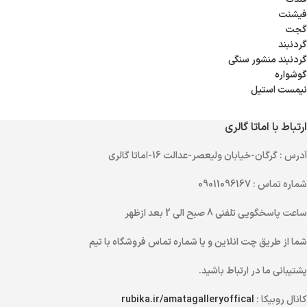
فیشنت
گجت
گردنبند
گردنبند منشور سنگی
گوشواره
نیمست استیل
ارتباط با اماتا گالری
آدرس
: گرگان-خیابان ولیعصر-عدالت 16-اماتا گالری
شماره تماس
: 09011096167
ساعت پاسخگویی تلفنی
8 صبح الی 2 بعد ازظهر
شما از طریق
چت انلاین
و یا
شماره تماس
فروشگاه با تیم
پشتیبانی ما در ارتباط باشید.
کانال روبیکا :
rubika.ir/amatagalleryoffical