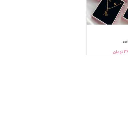
یی
38
تومان