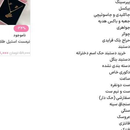
پیرسینگ
پیکسل
جاکلیدی و جاسوئیچی
جعبه و باکس هدیه
جواهری
-34%
چوکر
ناموجود
حراج بلک فرایدی
نیمست استیل طلا
دستبند
,000
58,000
تومان
خرید دستبند حک اسم دخترانه
دستبند بنگل
دسته بندی نشده
دکوری خاص
ساعت
ست دونفره
ست و نیم ست
سفارشی (حک دار)
سنجاق سینه
سنگی
عروسک
فانتزی
فندک