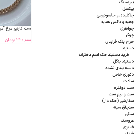
پیرسینگ
پیکسل
جاکلیدی و جاسوئیچی
جعبه و باکس هدیه
ست کارتیر مرغ آمی
جواهری
چوکر
320,000
تومان
حراج بلک فرایدی
دستبند
خرید دستبند حک اسم دخترانه
دستبند بنگل
دسته بندی نشده
دکوری خاص
ساعت
ست دونفره
ست و نیم ست
سفارشی (حک دار)
سنجاق سینه
سنگی
عروسک
فانتزی
فندک