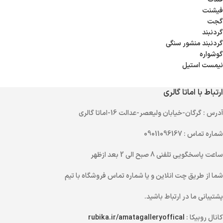
فیشنت
گجت
گردنبند
گردنبند منشور سنگی
گوشواره
نیمست استیل
ارتباط با اماتا گالری
آدرس
: گرگان-خیابان ولیعصر-عدالت 16-اماتا گالری
شماره تماس
: 09011096167
ساعت پاسخگویی تلفنی
8 صبح الی 2 بعد ازظهر
شما از طریق
چت انلاین
و یا
شماره تماس
فروشگاه با تیم
پشتیبانی ما در ارتباط باشید.
کانال روبیکا :
rubika.ir/amatagalleryoffical