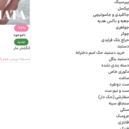
پیرسینگ
پیکسل
جاکلیدی و جاسوئیچی
جعبه و باکس هدیه
جواهری
-28%
چوکر
ناموجود
حراج بلک فرایدی
جدید
دستبند
انگشتر مار
خرید دستبند حک اسم دخترانه
دستبند بنگل
8,000
95,000
تومان
دسته بندی نشده
دکوری خاص
ساعت
ست دونفره
ست و نیم ست
سفارشی (حک دار)
سنجاق سینه
سنگی
عروسک
فانتزی
فندک