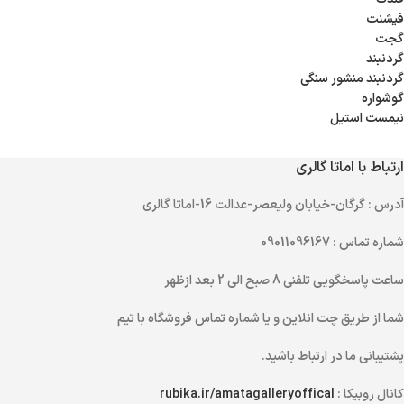
فیشنت
گجت
گردنبند
گردنبند منشور سنگی
گوشواره
نیمست استیل
ارتباط با اماتا گالری
آدرس
: گرگان-خیابان ولیعصر-عدالت 16-اماتا گالری
شماره تماس
: 09011096167
ساعت پاسخگویی تلفنی
8 صبح الی 2 بعد ازظهر
شما از طریق
چت انلاین
و یا
شماره تماس
فروشگاه با تیم
پشتیبانی ما در ارتباط باشید.
کانال روبیکا :
rubika.ir/amatagalleryoffical