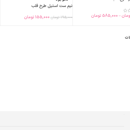
نیم ست استیل طرح قلب
ومان
–
585,000
تومان
155,000
تومان
195,000
تومان
ات