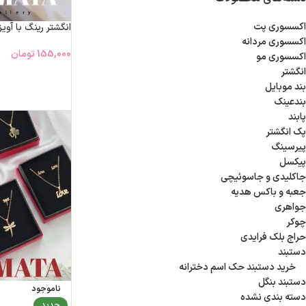
اکسسوری پت
انگشتر رینگ با آوی
اکسسوری مردانه
155,000
تومان
اکسسوری مو
انگشتر
بند موبایل
بندعینک
پابند
پک انگشتر
پیرسینگ
پیکسل
جاکلیدی و جاسوئیچی
جعبه و باکس هدیه
جواهری
چوکر
حراج بلک فرایدی
دستبند
خرید دستبند حک اسم دخترانه
دستبند بنگل
ناموجود
دسته بندی نشده
جدید