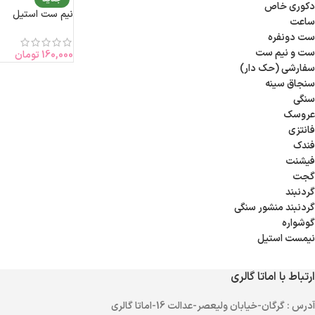
دکوری خاص
نیم ست استیل
ساعت
ست دونفره
ست و نیم ست
160,000
تومان
سفارشی (حک دار)
سنجاق سینه
سنگی
عروسک
فانتزی
فندک
فیشنت
گجت
گردنبند
گردنبند منشور سنگی
گوشواره
نیمست استیل
ارتباط با اماتا گالری
آدرس
: گرگان-خیابان ولیعصر-عدالت 16-اماتا گالری