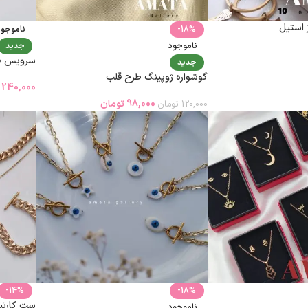
ز استیل
-18%
ناموجو
ناموجود
جدید
سرویس ط
جدید
گوشواره ژوپینگ طرح قلب
240,000
98,000
تومان
120,000
تومان
-14%
-18%
ست کارتی
ناموجود