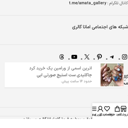
کانال تلگرام :
t.me/amata_gallery
شبکه های اجتماعی اماتا گالری
اترین اسمی
از
ورامین
یک خرید کرد
جاکلیدی ست استیج صورتی ابی
گالری اماتا | 7 سال تجربه در فروش اینترنتی و ارائه بهترین
حدود 16 ساعت پیش.
محصولات
روشگاه
سبد خرید
علاقه مندی
منو
حساب کاربری من
تمامی حقوق مربوط به فروشگاه اماتا گالری می باشد.