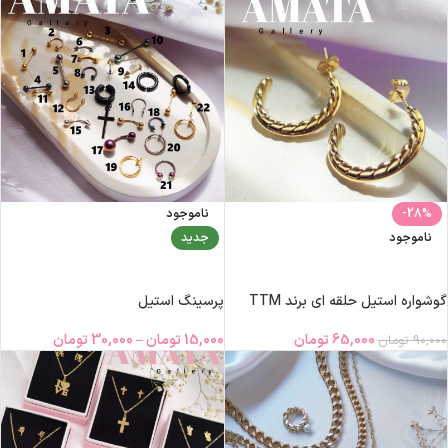
-28%
ناموجود
ناموجود
جدید
اطلاعات بیشتر
انتخاب گزینه‌ها
گوشواره استیل حلقه ای برند TTM
پرسینگ استیل
65,000
تومان
15,000
تومان
–
30,000
تومان
90,000
تومان