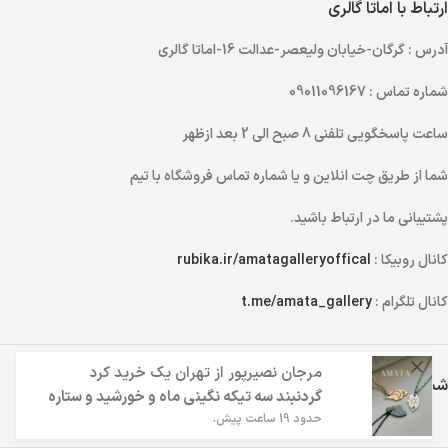
ارتباط با اماتا گالری
آدرس
: گرگان-خیابان ولیعصر-عدالت 16-اماتا گالری
شماره تماس
: 09011096167
ساعت پاسخگویی تلفنی
8 صبح الی 2 بعد ازظهر
شما از طریق
چت انلاین
و یا
شماره تماس
فروشگاه با تیم
پشتیبانی ما در ارتباط باشید.
کانال روبیکا :
rubika.ir/amatagalleryoffical
کانال تلگرام :
t.me/amata_gallery
مرجان نصیرپور
از
تهران
یک خرید کرد
شبکه های اجتماعی اماتا گالری
گردنبند سه تیکه نگینی ماه و خورشید و ستاره
حدود 19 ساعت پیش.