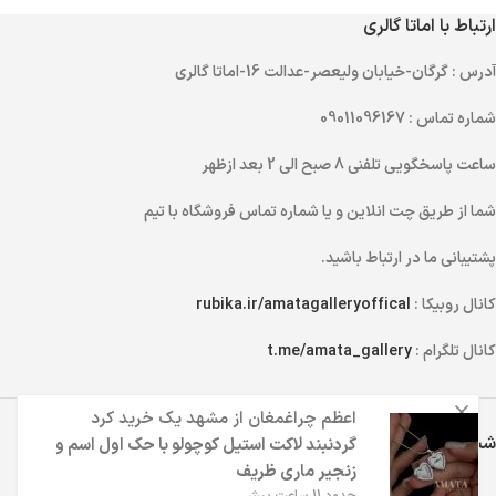
ارتباط با اماتا گالری
آدرس
: گرگان-خیابان ولیعصر-عدالت 16-اماتا گالری
شماره تماس
: 09011096167
ساعت پاسخگویی تلفنی
8 صبح الی 2 بعد ازظهر
شما از طریق
چت انلاین
و یا
شماره تماس
فروشگاه با تیم
پشتیبانی ما در ارتباط باشید.
کانال روبیکا :
rubika.ir/amatagalleryoffical
کانال تلگرام :
t.me/amata_gallery
اعظم چراغمغان
از
مشهد
یک خرید کرد
شبکه های اجتماعی اماتا گالری
گردنبند لاکت استیل کوچولو با حک اول اسم و
زنجیر ماری ظریف