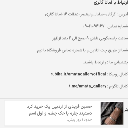
ارتباط با اماتا گالری
آدرس
: گرگان-خیابان ولیعصر-عدالت 16-اماتا گالری
شماره تماس
: 09011096167
ساعت پاسخگویی تلفنی
8 صبح الی 2 بعد ازظهر
شما از طریق
چت انلاین
و یا
شماره تماس
فروشگاه با تیم
پشتیبانی ما در ارتباط باشید.
کانال روبیکا :
rubika.ir/amatagalleryoffical
کانال تلگرام :
t.me/amata_gallery
حسین فریدی
از
اردبیل
یک خرید کرد
شبکه های اجتماعی اماتا گالری
دستبند چارم با حک چشم و اول اسم
حدود 1 روز پیش.