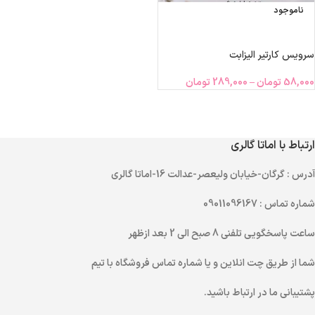
ناموجود
انتخاب گزینه‌ها
سرویس کارتیر الیزابت
58,000
تومان
–
289,000
تومان
ارتباط با اماتا گالری
آدرس
: گرگان-خیابان ولیعصر-عدالت 16-اماتا گالری
شماره تماس
: 09011096167
ساعت پاسخگویی تلفنی
8 صبح الی 2 بعد ازظهر
شما از طریق
چت انلاین
و یا
شماره تماس
فروشگاه با تیم
پشتیبانی ما در ارتباط باشید.