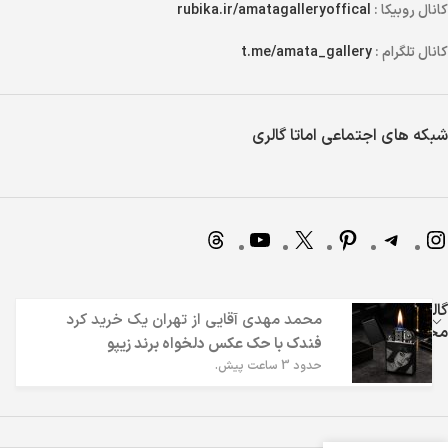
کانال روبیکا :
rubika.ir/amatagalleryoffical
کانال تلگرام :
t.me/amata_gallery
شبکه های اجتماعی اماتا گالری
گالری اماتا | 7 سال تجربه در فروش اینترنتی و ارائه بهترین
محمد مهدی آقایی
از
تهران
یک خرید کرد
محصولات
فندک با حک عکس دلخواه برند زیپو
حدود 3 ساعت پیش.