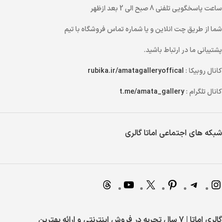
ساعت پاسخگویی تلفنی
8 صبح الی 2 بعد ازظهر
شما از طریق
چت انلاین
و یا
شماره تماس
فروشگاه با تیم
پشتیبانی ما در ارتباط باشید.
کانال روبیکا :
rubika.ir/amatagalleryoffical
کانال تلگرام :
t.me/amata_gallery
شبکه های اجتماعی اماتا گالری
گالری اماتا | 7 سال تجربه در فروش اینترنتی و ارائه بهترین