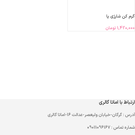
اطلاعات بیشتر
گرم کن شارژی پا
1,420,000
تومان
ارتباط با اماتا گالری
آدرس
: گرگان-خیابان ولیعصر-عدالت 16-اماتا گالری
شماره تماس
: 09011096167