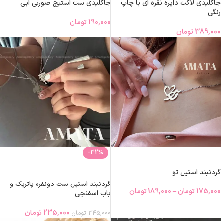
جاکلیدی لاکت دایره نقره ای با چاپ
جاکلیدی ست استیج صورتی ابی
رنگی
190,000
تومان
389,000
تومان
-32%
انتخاب گزینه‌ها
افزودن به سبد خرید
گردنبند استیل تو
گردنبند استیل ست دونفره پاتریک و
175,000
تومان
–
189,000
تومان
باب اسفنجی
235,000
تومان
345,000
تومان