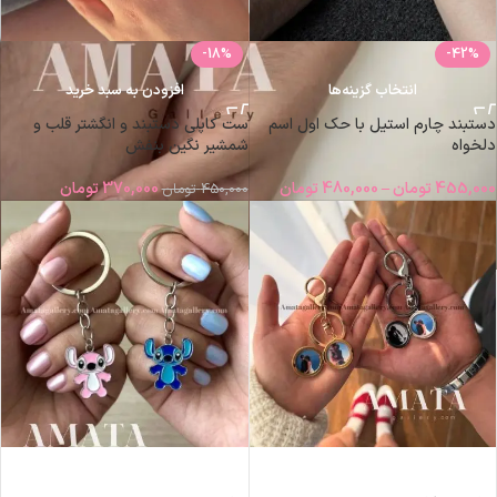
-18%
-42%
انتخاب گزینه‌ها
افزودن به سبد خرید
دستبند چارم استیل با حک اول اسم
ست کاپلی دستبند و انگشتر قلب و
دلخواه
شمشیر نگین بنفش
455,000
تومان
–
480,000
تومان
370,000
تومان
450,000
تومان
افزودن به سبد خرید
افزودن به سبد خرید