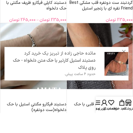
گردنبند ست دونفره قلب مشکی Best
دستبند کاپلی فیگارو ظریف مگنتی با
Friend نقره ای با زنجیر استیل
حک دلخواه
235,000
تومان
235,000
تومان
–
265,000
تومان
مائده حاجی زاده
از
تبریز
یک خرید کرد
دستبند استیل کارتیر با حک متن دلخواه - حک
روی پلاک
حدود 6 ساعت پیش.
محمد سیاح
قم
افزودن به سبد خرید
افزودن به سبد خرید
جاکلیدی مشکی حک چشم
دستبند کاپلی دیپلمات قلبی با حک
دستبند فیگارو مگنتی استیل با حک
روشگاه
سبد خرید
علاقه مندی
منو
حساب کاربری من
رایگان
دلخواه(ست دونفره)
206,250
تومان
318,750
تومان