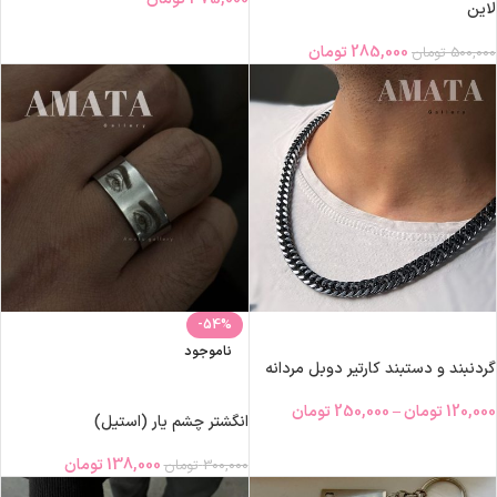
لاین
285,000
تومان
500,000
تومان
-54%
انتخاب گزینه‌ها
ناموجود
گردنبند و دستبند کارتیر دوبل مردانه
اطلاعات بیشتر
120,000
تومان
–
250,000
تومان
انگشتر چشم یار (استیل)
138,000
تومان
300,000
تومان