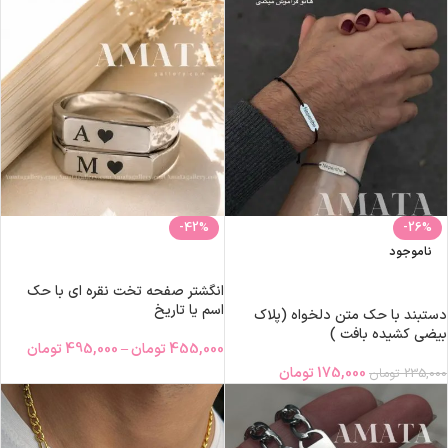
-42%
-26%
ناموجود
انتخاب گزینه‌ها
اطلاعات بیشتر
انگشتر صفحه تخت نقره ای با حک
اسم یا تاریخ
دستبند با حک متن دلخواه (پلاک
بیضی کشیده بافت )
455,000
تومان
–
495,000
تومان
175,000
تومان
235,000
تومان