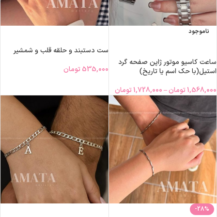
ناموجود
افزودن به سبد خرید
انتخاب گزینه‌ها
ست دستبند و حلقه قلب و شمشیر
ساعت کاسیو موتور ژاپن صفحه گرد
535,000
تومان
استیل(با حک اسم یا تاریخ)
1,568,000
تومان
–
1,728,000
تومان
-28%
افزودن به سبد خرید