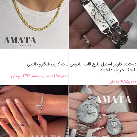
افزودن به سبد خرید
انتخاب گزینه‌ها
دستبند کارتیر استیل طرح قلب اناتومی
ست کارتیر فیگارو طلایی
با حک حروف دلخواه
195,000
تومان
–
399,000
تومان
485,000
تومان