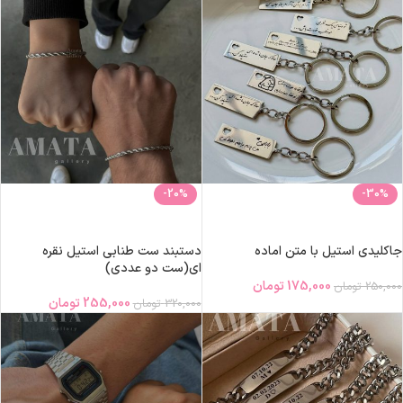
-20%
-30%
انتخاب گزینه‌ها
افزودن به سبد خرید
جاکلیدی استیل با متن اماده
دستبند ست طنابی استیل نقره
ای(ست دو عددی)
175,000
تومان
250,000
تومان
255,000
تومان
320,000
تومان