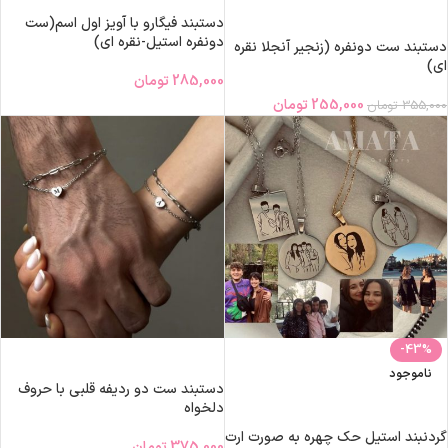
افزودن به سبد خرید
دستبند فیگارو با آویز اول اسم(ست
دونفره استیل-نقره ای)
دستبند ست دونفره (زنجیر آنجلا نقره
ای)
285,000
تومان
255,000
تومان
355,000
تومان
-43%
افزودن به سبد خرید
ناموجود
دستبند ست دو ردیفه قلبی با حروف
انتخاب گزینه‌ها
دلخواه
گردنبند استیل حک چهره به صورت ارت
375,000
تومان