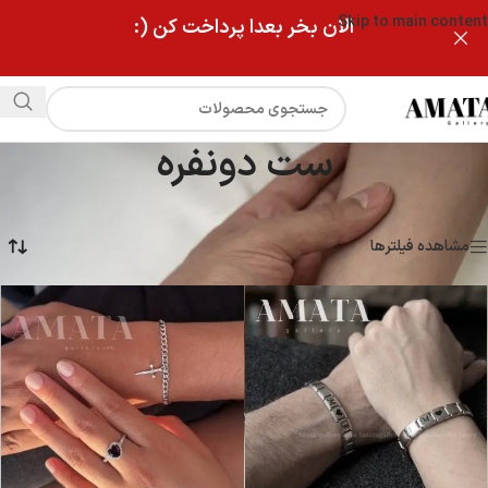
Skip to main content
الان بخر بعدا پرداخت کن (:
ست دونفره
ست دونفره
نمایش 25–32 از 198 نتیجه
مشاهده فیلترها