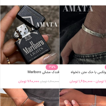
-35%
ولکس با حک متن دلخواه
فندک مشکی Marlboro
تومان
–
1,650,000
تومان
780,000
تومان
1,200,000
تومان