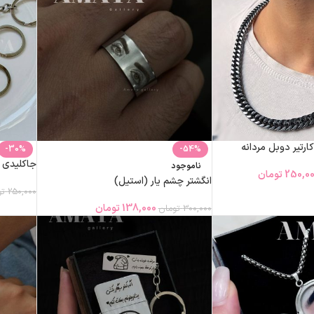
ارتیر دوبل مردانه
-30%
-54%
جاکلیدی ا
ناموجود
250,0
تومان
انگشتر چشم یار (استیل)
250,000
تو
138,000
تومان
300,000
تومان