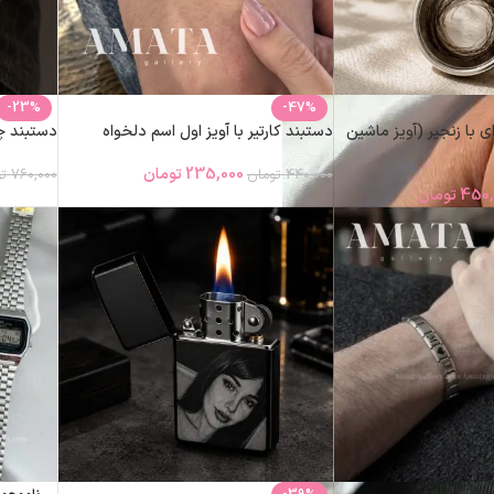
-23%
-47%
ی با زنجیر (آویز ماشین
دستبند کارتیر با آویز اول اسم دلخواه
دستبند چ
235,000
تومان
440,000
تومان
760,000
ت
450,
تومان