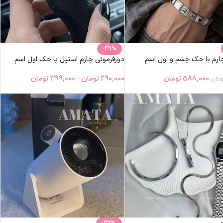
-29%
ارم با حک چشم و اول اسم
دورفرمونی چارم استیل با حک اول اسم
588,000
تومان
290,000
تومان
–
399,000
تومان
ومان