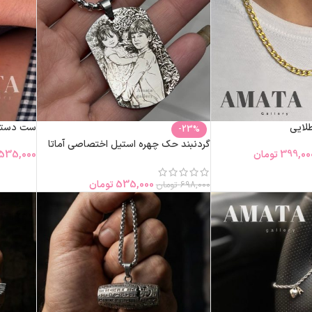
طلایی
ست دستبن
-23%
گردنبند حک چهره استیل اختصاصی آماتا
399,00
تومان
535,000
535,000
تومان
698,000
تومان