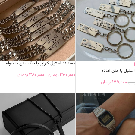
دستبند استیل کارتیر با حک متن دلخواه
ستیل با متن اماده
350,000
تومان
–
380,000
تومان
175,000
تومان
مان