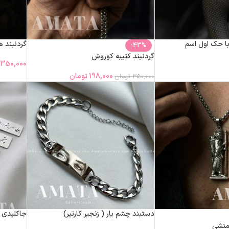
با حک اول اسم
گردنبند 
-43%
گردنبند کتیبه کوروش
350,000
198,000
تومان
350,000
تومان
دستبند چشم یار ( زنجیر کارتیر)
جاکلیدی 
امنشی