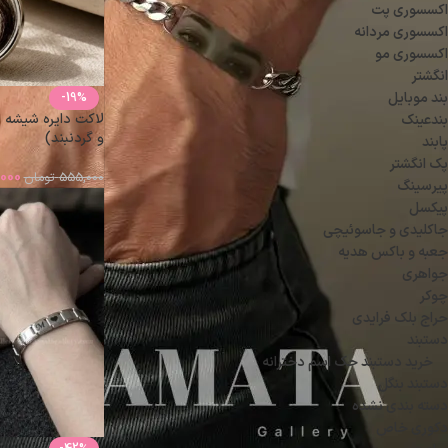
اکسسوری پت
اکسسوری مردانه
اکسسوری مو
انگشتر
بند موبایل
-19%
لاکت دایره شیشه ا
بندعینک
و گردنبند)
پابند
پک انگشتر
000
555,000
تومان
پیرسینگ
پیکسل
جاکلیدی و جاسوئیچی
جعبه و باکس هدیه
جواهری
چوکر
حراج بلک فرایدی
دستبند
خرید دستبند حک اسم دخترانه
دستبند بنگل
دسته بندی نشده
دکوری خاص