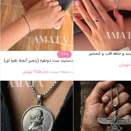
د و حلقه قلب و شمشیر
-28%
دستبند ست دونفره (زنجیر آنجلا نقره ای)
تومان
255,000
تومان
355,000
تومان