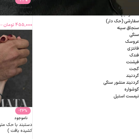
-42%
ساعت
دستبند چارم استی
ست دونفره
دلخواه
ست و نیم ست
سفارشی (حک دار)
455,000
تومان
–
سنجاق سینه
سنگی
عروسک
فانتزی
فندک
فیشنت
گجت
گردنبند
گردنبند منشور سنگی
گوشواره
نیمست استیل
-26%
ناموجود
دستبند با حک متن
کشیده بافت )