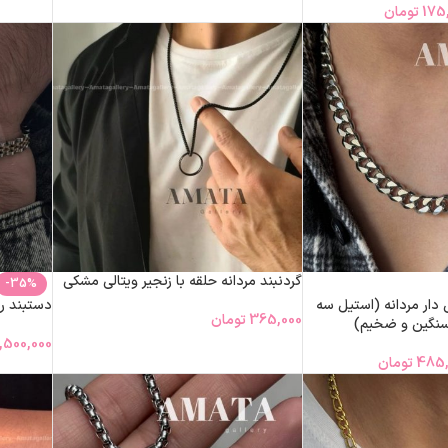
175
تومان
گردنبند مردانه حلقه با زنجیر ویتالی مشکی
-35%
ش دار مردانه (استیل سه
دستبند ر
365,000
تومان
سنگین و ضخیم)
1,500,000
485,
تومان