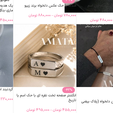
-39%
ناموجو
ل با حک اول اسم
فندک با حک عکس دلخواه برند زیپو
پک هدیه 
ماری-بنگ
780,000
تومان
–
880,000
تومان
480,000
تومان
,450,000
گردنبند ا
-42%
انگشتر صفحه تخت نقره ای با حک اسم یا
230,000
تاریخ
 دلخواه (پلاک بیضی
455,000
تومان
–
495,000
تومان