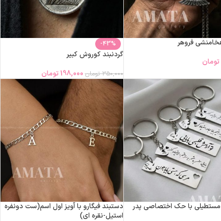
هخامنشی فروهر
-43%
گردنبند کوروش کبیر
تومان
198,000
تومان
350,000
تومان
مستطیلی با حک اختصاصی پدر
دستبند فیگارو با آویز اول اسم(ست دونفره
استیل-نقره ای)