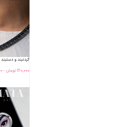
گردنبند و دستبند ک
120,000
تومان
–
00