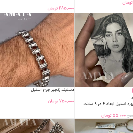
تومان
285,000
تومان
دستبند زنجیر چرخ استیل
د
750,000
تومان
ستیل ابعاد ۶ در ٩ سانت
55,000
تومان
مان