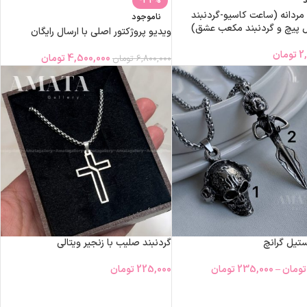
د
-34%
مردانه (ساعت کاسیو-گردنبند
ناموجود
ل پیچ و گردنبند مکعب عشق)
ویدیو پروژکتور اصلی با ارسال رایگان
2
تومان
4,500,000
تومان
6,800,000
تومان
ستیل گرانچ
گردنبند صلیب با زنجیر ویتالی
تومان
–
235,000
تومان
225,000
تومان