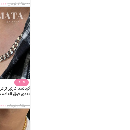
,000
235,000
تومان
-29%
گردنبند کارتیر ترا
بعدی فوق العاده 
000
685,000
تومان