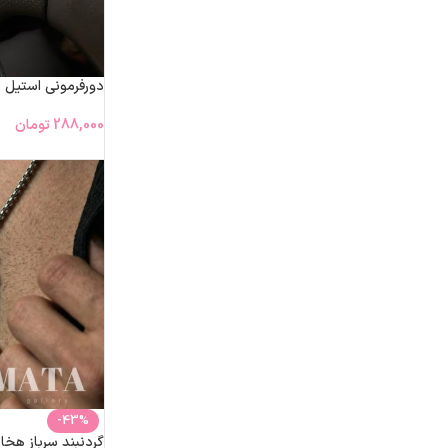
دورفرمونی استیل 
288,000
تومان
-43%
گردنبند سرباز هخ