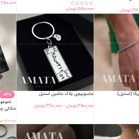
250,000
550,000
تومان
198
تومان
یگا (استیل)
جاسوییچی پلاک ماشین استیل
-54%
ناموجو
350,000
تومان
–
380,000
تومان
حکاکی چهره ا
120,000
تو